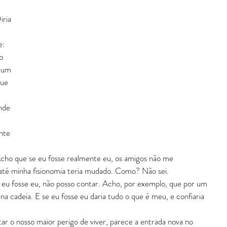
ria 
: 
o 
e um 
ue 
nde 
nte 
cho que se eu fosse realmente eu, os amigos não me 
té minha fisionomia teria mudado. Como? Não sei.
e eu fosse eu, não posso contar. Acho, por exemplo, que por um 
na cadeia. E se eu fosse eu daria tudo o que é meu, e confiaria 
ar o nosso maior perigo de viver, parece a entrada nova no 