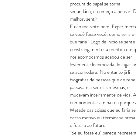
procura do papel se torna 
secundária, e começo a pensar. Di
melhor, sentir.
E não me sinto bem. Experimente
se você fosse você, como seria e 
que faria? Logo de início se sent
constrangimento: a mentira em q
nos acomodamos acabou de ser 
levemente locomovida do lugar o
se acomodara. No entanto já li 
biografias de pessoas que de repe
passavam a ser elas mesmas, e 
mudavam inteiramente de vida. A
cumprimentariam na rua porque a
Metade das coisas que eu faria s
certo motivo eu terminaria presa 
o futuro ao futuro.
"Se eu fosse eu" parece represent