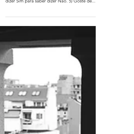
Bons Assim
1) Acredite em você. 2) Saiba que não é tão
simples assim. 3) Coma com liberdade. 4) Saiba
dizer Sim para saber dizer Não. 5) Goste de...