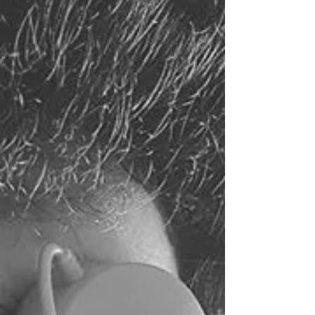
escutar, falar. sentir, mastigar, enxergar. Pense
em uma panela no fogão começando a
estourar...