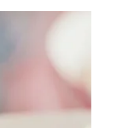
Ser, estar!
Para aprender com a alma temos que aprender
a escutar nosso corpo. Ele é a moradia da nossa
alma. Tem que deixar fluir esta conexão....