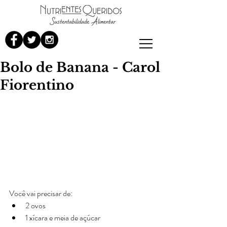
Bolo de Banana - Carol
Fiorentino
Você vai precisar de: 
2 ovos  
1 xícara e meia de açúcar  