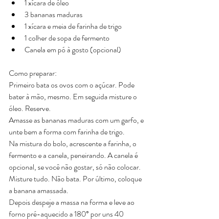
1 xícara de óleo  
3 bananas maduras  
1 xícara e meia de farinha de trigo  
1 colher de sopa de fermento  
Canela em pó à gosto (opcional) 
Como preparar:
Primeiro bata os ovos com o açúcar. Pode 
bater à mão, mesmo. Em seguida misture o 
óleo. Reserve.
Amasse as bananas maduras com um garfo, e 
unte bem a forma com farinha de trigo.
Na mistura do bolo, acrescente a farinha, o 
fermento e a canela, peneirando. A canela é 
opcional, se você não gostar, só não colocar.
Misture tudo. Não bata. Por último, coloque 
a banana amassada.
Depois despeje a massa na forma e leve ao 
forno pré-aquecido a 180° por uns 40 