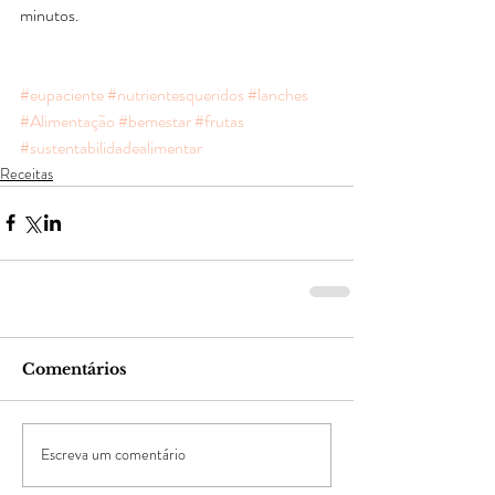
minutos.
#eupaciente
#nutrientesqueridos
#lanches
#Alimentação
#bemestar
#frutas
#sustentabilidadealimentar
Receitas
Comentários
Escreva um comentário