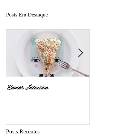
Posts Em Destaque
Comer Intuitivo
Quero ser emagre
Posts Recentes