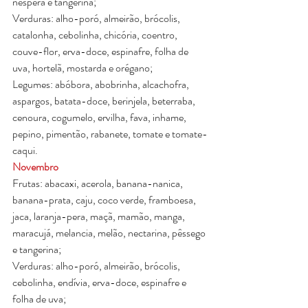
nêspera e tangerina;
Verduras: alho-poró, almeirão, brócolis, 
catalonha, cebolinha, chicória, coentro, 
couve-flor, erva-doce, espinafre, folha de 
uva, hortelã, mostarda e orégano;
Legumes: abóbora, abobrinha, alcachofra, 
aspargos, batata-doce, berinjela, beterraba, 
cenoura, cogumelo, ervilha, fava, inhame, 
pepino, pimentão, rabanete, tomate e tomate-
caqui.
Novembro
Frutas: abacaxi, acerola, banana-nanica, 
banana-prata, caju, coco verde, framboesa, 
jaca, laranja-pera, maçã, mamão, manga, 
maracujá, melancia, melão, nectarina, pêssego 
e tangerina;
Verduras: alho-poró, almeirão, brócolis, 
cebolinha, endívia, erva-doce, espinafre e 
folha de uva;