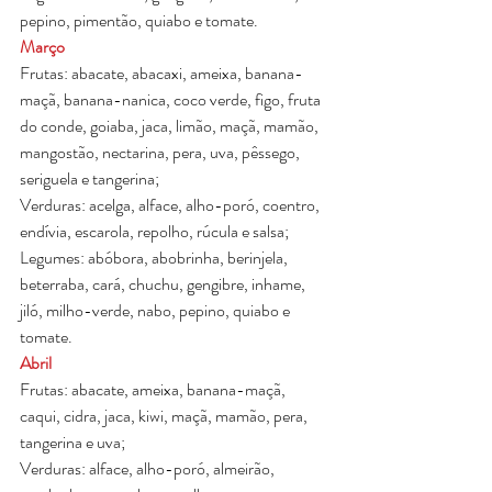
pepino, pimentão, quiabo e tomate.
Março
Frutas: abacate, abacaxi, ameixa, banana-
maçã, banana-nanica, coco verde, figo, fruta 
do conde, goiaba, jaca, limão, maçã, mamão, 
mangostão, nectarina, pera, uva, pêssego, 
seriguela e tangerina;
Verduras: acelga, alface, alho-poró, coentro, 
endívia, escarola, repolho, rúcula e salsa;
Legumes: abóbora, abobrinha, berinjela, 
beterraba, cará, chuchu, gengibre, inhame, 
jiló, milho-verde, nabo, pepino, quiabo e 
tomate.
Abril
Frutas: abacate, ameixa, banana-maçã, 
caqui, cidra, jaca, kiwi, maçã, mamão, pera, 
tangerina e uva;
Verduras: alface, alho-poró, almeirão, 