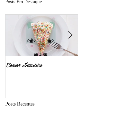
Posts Em Destaque
Comer Intuitivo
Quero ser emagre
Posts Recentes