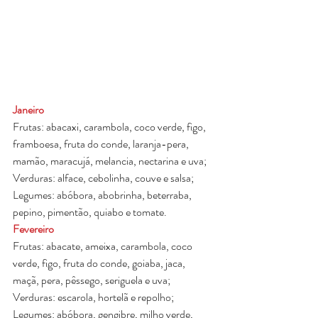
Janeiro
Frutas: abacaxi, carambola, coco verde, figo, 
framboesa, fruta do conde, laranja-pera, 
mamão, maracujá, melancia, nectarina e uva;
Verduras: alface, cebolinha, couve e salsa;
Legumes: abóbora, abobrinha, beterraba, 
pepino, pimentão, quiabo e tomate.
Fevereiro
Frutas: abacate, ameixa, carambola, coco 
verde, figo, fruta do conde, goiaba, jaca, 
maçã, pera, pêssego, seriguela e uva;
Verduras: escarola, hortelã e repolho;
Legumes: abóbora, gengibre, milho verde, 