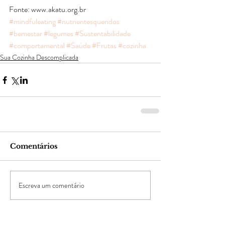
Fonte: www.akatu.org.br
#mindfuleating
#nutrientesqueridos
#bemestar
#legumes
#Sustentabilidade
#comportamental
#Saúde
#Frutas
#cozinha
Sua Cozinha Descomplicada
Comentários
Escreva um comentário