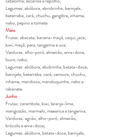
catalonha, escarola e repolho;
Legumes: abóbora, abrobrinha, berinjela, 
beterraba, cará, chuchu, gengibre, inhame, 
nabo, pepino e tomate.
Maio
Frutas: abacate, banana-maçã, caqui, jaca, 
kiwi, maçã, pera, tangerina e uva;
Verduras: alho-poró, almeirão, erva-doce, 
louro, nabo;
Legumes: abóbora, abobrinha, batata-doce, 
berinjela, beterraba, cará, cenoura, chuchu, 
inhame, mandioca, mandioquinha, nabo e 
rabanete.
Junho
Frutas: carambola, kiwi, laranja-lima, 
mangostão, marmelo, mexerica e tangerina;
Verduras: agrião, alho-poró, almeirão, 
brócolis e erva-doce;
Legumes: abóbora, batata-doce, berinjela, 