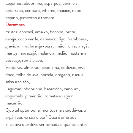
Legumes: abobrinha, aspargos, berinjela, 
beterraba, cenoura, inhame, maxixe, nabo, 
pepino, pimentão e tomate.
Dezembro
Frutas: abacaxi, ameixa, banana-prata, 
cereja, coco verde, damasco, figo, framboesa, 
graviola, kiwi, laranja-pera, limão, lichia, maçã, 
manga, maracujá, melancia, melão, nectarina, 
pêssego, romã e uva;
Verduras: almeirão, cebolinha, endívias, erva-
doce, folha de uva, hortelã, orégano, rúcula, 
salsa e salsão;
Legumes: abobrinha, beterraba, cenoura, 
cogumelo, pimentão, tomate e vagem 
macarrão.
Que tal optar por alimentos mais saudáveis e 
orgânicos na sua dieta? Essa é uma boa 
iniciativa que deve ser tomada o quanto antes.