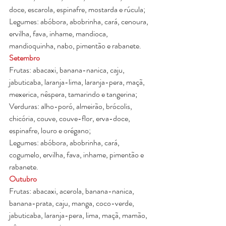
doce, escarola, espinafre, mostarda e rúcula;
Legumes: abóbora, abobrinha, cará, cenoura, 
ervilha, fava, inhame, mandioca, 
mandioquinha, nabo, pimentão e rabanete.
Setembro
Frutas: abacaxi, banana-nanica, caju, 
jabuticaba, laranja-lima, laranja-pera, maçã, 
mexerica, nêspera, tamarindo e tangerina;
Verduras: alho-poró, almeirão, brócolis, 
chicória, couve, couve-flor, erva-doce, 
espinafre, louro e orégano;
Legumes: abóbora, abobrinha, cará, 
cogumelo, ervilha, fava, inhame, pimentão e 
rabanete.
Outubro
Frutas: abacaxi, acerola, banana-nanica, 
banana-prata, caju, manga, coco-verde, 
jabuticaba, laranja-pera, lima, maçã, mamão, 