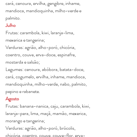
cará, cenoura, ervilha, gengibre, inhame, 
mandioca, mandioquinha, milho-verde e 
palmito.
Julho
Frutas: carambola, kiwi, laranja-lima, 
mexerica e tangerina;
Verduras: agrião, alho-poró, chicória, 
coentro, couve, erva-doce, espinafre, 
mostarda e salsão;
Legumes: cenoura, abóbora, batata-doce, 
cará, cogumelo, ervilha, inhame, mandioca, 
mandioquinha, milho-verde, nabo, palmito, 
pepino e rabanete.
Agosto
Frutas: banana-nanica, caju, carambola, kiwi, 
laranja-pera, lima, maçã, mamão, mexerica, 
morango e tangerina;
Verduras: agrião, alho-poró, brócolis, 
chicória, coentro, couve, couve-flor, erva-